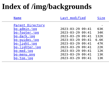
Index of /img/backgrounds
Name
Last modified
Size
Parent Directory
                             -   

bg-admin.jpg
            2023-03-29 09:41   63K  

bg-footer.jpg
           2023-03-29 09:41   34K  

bg-dark.jpg
             2023-03-29 09:41  132K  

bg-guides.jpg
           2023-03-29 09:41  6.6K  

bg-light.jpg
            2023-03-29 09:41   47K  

bg-lighter.jpg
          2023-03-29 09:41   22K  

bg-med.jpg
              2023-03-29 09:41   12K  

bg-menu.png
             2023-03-29 09:41   13K  

bg-top.jpg